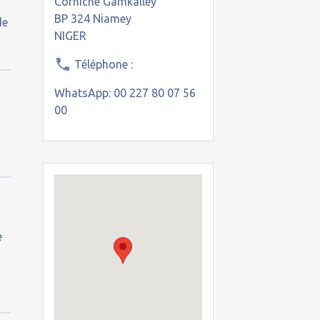
Corniche Gamkalley
BP 324 Niamey
de
NIGER
Téléphone :
WhatsApp: 00 227 80 07 56
00
s
e